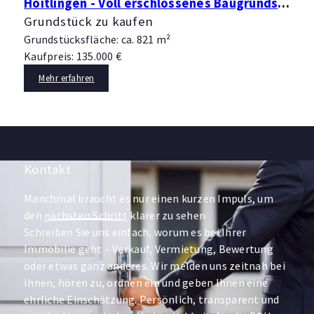
Hoitlingen - Voll erschlossenes Baugrundstück für Ein- oder Zweifamilienhaus
Grundstück zu kaufen
Grundstücksfläche: ca. 821 m²
Kaufpreis: 135.000 €
Mehr erfahren
Kontakt
Manchmal braucht es nur einen kurzen Impuls, um
den
nächsten Schritt
klarer zu sehen
Schreiben Sie uns einfach, worum es bei Ihrer
Immobilie geht – Verkauf, Vermietung, Bewertung
oder etwas ganz anderes. Wir melden uns zeitnah bei
Ihnen, hören zu, ordnen ein und geben Ihnen eine
ehrliche Einschätzung. Persönlich, transparent und