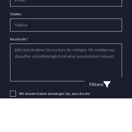
Telefon
Nachricht
*
Filtern
Mit diesem Haken bestätigen Sie, dass Sie die
Datenschutzerklärung
zur Kenntnis genommen haben.
Wir nehmen den Schutz Ihrer Daten ernst. Alle Informationen, die
Sie über dieses Kontaktformular senden, werden streng
vertraulich behandelt. Wir garantieren, dass Ihre persönlichen
Daten nicht an Dritte weitergegeben, verkauft oder anderweitig
missbraucht werden.