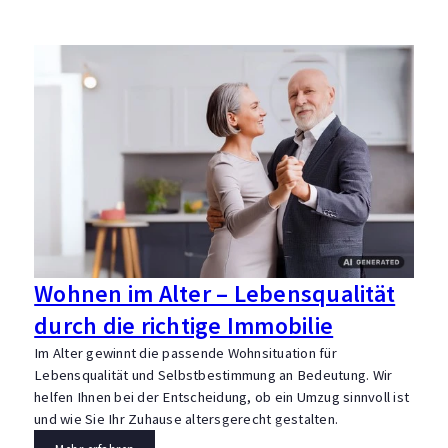
D
w
B
F
F
Wohnen im Alter – Lebensqualität
durch die richtige Immobilie
Im Alter gewinnt die passende Wohnsituation für
Lebensqualität und Selbstbestimmung an Bedeutung. Wir
helfen Ihnen bei der Entscheidung, ob ein Umzug sinnvoll ist
und wie Sie Ihr Zuhause altersgerecht gestalten.