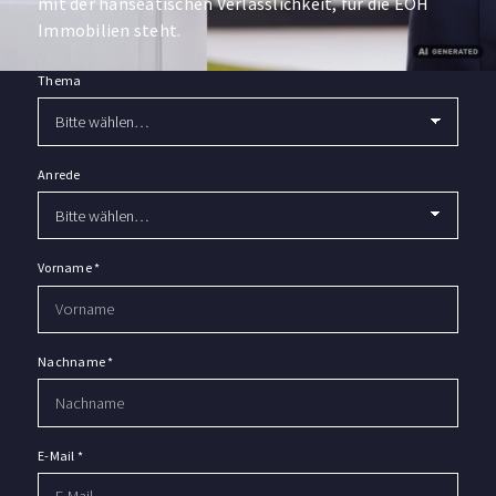
mit der hanseatischen Verlässlichkeit, für die EOH
Immobilien steht.
Thema
Anrede
Vorname
*
Nachname
*
E-Mail
*