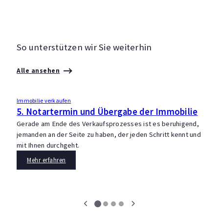
So unterstützen wir Sie weiterhin
Alle ansehen
Immobilie verkaufen
I
5. Notartermin und Übergabe der Immobilie
4
l
Gerade am Ende des Verkaufsprozesses ist es beruhigend,
jemanden an der Seite zu haben, der jeden Schritt kennt und
U
mit Ihnen durchgeht.
m
w
Mehr erfahren