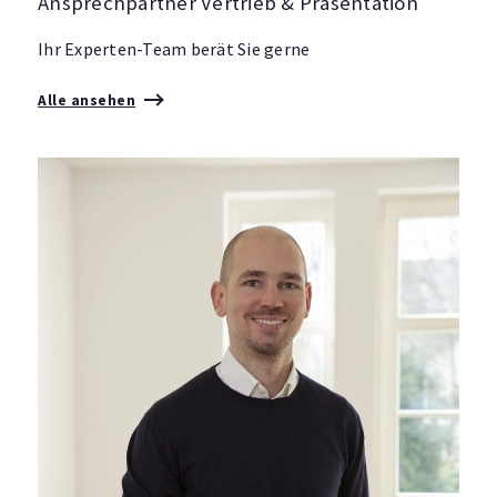
Ansprechpartner Vertrieb & Präsentation
Ihr Experten-Team berät Sie gerne
Alle ansehen
S
0
m