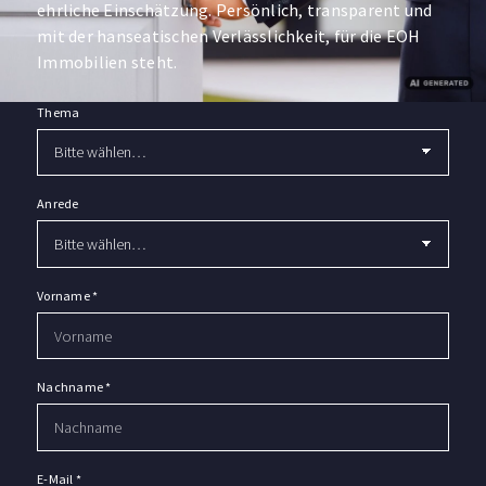
ehrliche Einschätzung. Persönlich, transparent und
mit der hanseatischen Verlässlichkeit, für die EOH
Immobilien steht.
Thema
Anrede
Vorname
*
Nachname
*
E-Mail
*