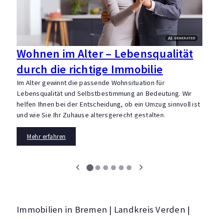
Wohnen im Alter – Lebensqualität
durch die richtige Immobilie
Im Alter gewinnt die passende Wohnsituation für
D
Lebensqualität und Selbstbestimmung an Bedeutung. Wir
w
helfen Ihnen bei der Entscheidung, ob ein Umzug sinnvoll ist
B
und wie Sie Ihr Zuhause altersgerecht gestalten.
F
F
Mehr erfahren
Immobilien in Bremen | Landkreis Verden |