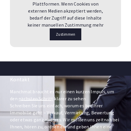
Plattformen. Wenn Cookies von
externen Medien akzeptiert werden,
bedarf der Zugriff auf diese Inhalte
keiner manuellen Zustimmung mehr
Zustimmen
Kontakt
Manchmal braucht es nur einen kurzen Impuls, um
den
nächsten Schritt
klarer zu sehen
Schreiben Sie uns einfach, worum es bei Ihrer
Immobilie geht – Verkauf, Vermietung, Bewertung
oder etwas ganz anderes. Wir melden uns zeitnah bei
Ihnen, hören zu, ordnen ein und geben Ihnen eine