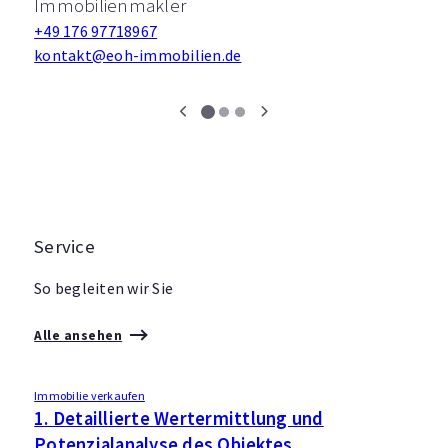
Immobilienmakler
+49 176 97718967
kontakt@eoh-immobilien.de
Service
So begleiten wir Sie
Alle ansehen
Immobilie verkaufen
I
1. Detaillierte Wertermittlung und
2
Potenzialanalyse des Objektes
V