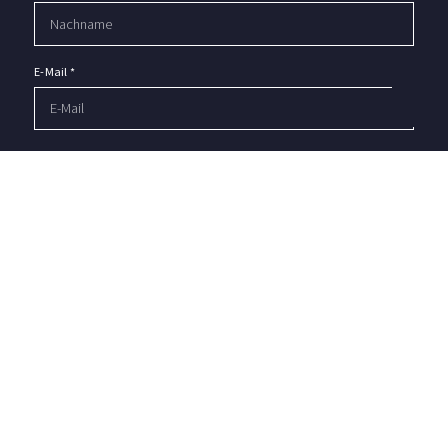
E-Mail
*
Telefon
Nachricht
*
Mit diesem Haken bestätigen Sie, dass Sie die
Datenschutzerklärung
zur Kenntnis genommen haben.