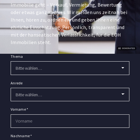
Immobilie geht – Verkauf, Vermietung, Bewertung
oder etwas ganz anderes. Wir melden uns zeitnah bei
Ihnen, hören zu, ordnen ein und geben Ihnen eine
ehrliche Einschätzung. Persönlich, transparent und
mit der hanseatischen Verlässlichkeit, für die EOH
Immobilien steht.
Thema
Anrede
Vorname
*
Nachname
*