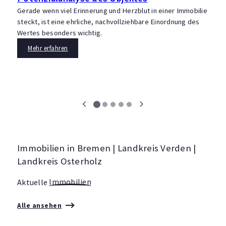
I
Gerade wenn viel Erinnerung und Herzblut in einer Immobilie
steckt, ist eine ehrliche, nachvollziehbare Einordnung des
D
Wertes besonders wichtig.
s
P
Mehr erfahren
w
Immobilien in Bremen | Landkreis Verden |
Landkreis Osterholz
Aktuelle
Immobilien
Alle ansehen