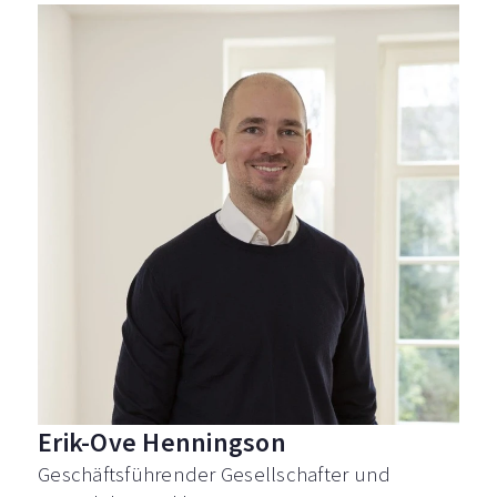
S
0
m
Erik-Ove Henningson
Geschäftsführender Gesellschafter und