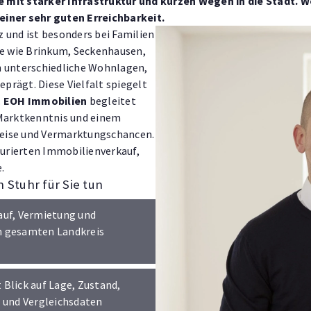
mit starker Infrastruktur und kurzen Wegen in die Stadt. Wer
einer sehr guten Erreichbarkeit.
 und ist besonders bei Familien
le wie Brinkum, Seckenhausen,
n unterschiedliche Wohnlagen,
eprägt. Diese Vielfalt spiegelt
.
EOH Immobilien
begleitet
 Marktkenntnis und einem
Preise und Vermarktungschancen.
turierten Immobilienverkauf,
.
 Stuhr für Sie tun
auf, Vermietung und
m gesamten Landkreis
Blick auf Lage, Zustand,
- und Vergleichsdaten