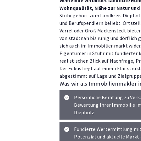
Gemeinde verbindet ländliche Ruhe 
Wohnqualität, Nähe zur Natur und 
Stuhr gehört zum Landkreis Diepholz
und Berufspendlern beliebt. Ortstei
Varrel oder Groß Mackenstedt biete
von stadtnah bis ruhig und dörflich g
sich auch im Immobilienmarkt wider
Eigentümer in Stuhr mit fundierter
realistischen Blick auf Nachfrage, 
Der Fokus liegt auf einem klar struk
abgestimmt auf Lage und Zielgruppe
Was wir als Immobilienmakler in
Persönliche Beratung zu Verk
Bewertung Ihrer Immobilie i
Diepholz
Fundierte Wertermittlung mit 
Potenzial und aktuelle Markt