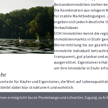
Bestandsimmobilien stehen bei
Die Kombination aus ruhigem 
für stabile Marktbedingungen. 
ergeben sich jedoch deutliche U
Verkaufsdauer.
EOH Immobilien kennt die regi
Immobilienmarkts in Stuhr gena
Wertermittlung bis zur gezielt
Immobilie individuell betrachte
transparent, gut planbar und a
ausgerichtet. Eigentümer erhalt
um ihre Immobilie in Stuhr erfo
uhr
orteile für Käufer und Eigentümer, die Wert auf Lebensqualität
leibt dabei klar strukturiert und wohnlich.
emen ermöglicht kurze Pendelwege und schnellen Zugang zu Ar