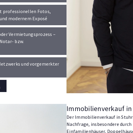
 professionellen Fotos,
 und modernem Exposé
 oder Vermietungsprozess –
Notar- bzw.
Netzwerks und vorgemerkter
n
Immobilienverkauf in
Der Immobilienverkauf in Stuhr
Nachfrage, insbesondere durch 
Einfamilienhäuser, Doppelhäus