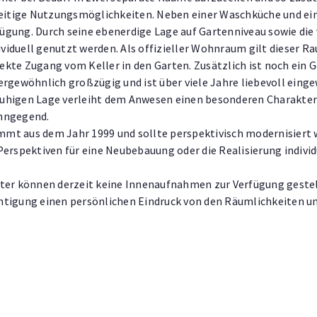
lseitige Nutzungsmöglichkeiten. Neben einer Waschküche und ei
gung. Durch seine ebenerdige Lage auf Gartenniveau sowie die
iduell genutzt werden. Als offizieller Wohnraum gilt dieser 
irekte Zugang vom Keller in den Garten. Zusätzlich ist noch ein
ergewöhnlich großzügig und ist über viele Jahre liebevoll ein
uhigen Lage verleiht dem Anwesen einen besonderen Charakter 
ohngegend.
mt aus dem Jahr 1999 und sollte perspektivisch modernisiert w
Perspektiven für eine Neubebauung oder die Realisierung indiv
ter können derzeit keine Innenaufnahmen zur Verfügung gestel
tigung einen persönlichen Eindruck von den Räumlichkeiten un