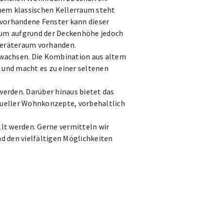
nem klassischen Kellerraum steht
 vorhandene Fenster kann dieser
Raum aufgrund der Deckenhöhe jedoch
 Geräteraum vorhanden.
gewachsen. Die Kombination aus altem
und macht es zu einer seltenen
erden. Darüber hinaus bietet das
idueller Wohnkonzepte, vorbehaltlich
lt werden. Gerne vermitteln wir
d den vielfältigen Möglichkeiten