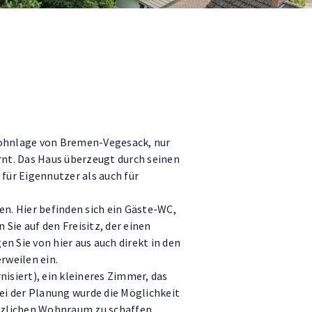
Wohnlage von Bremen-Vegesack, nur
nt. Das Haus überzeugt durch seinen
für Eigennutzer als auch für
n. Hier befinden sich ein Gäste-WC,
ie auf den Freisitz, der einen
 Sie von hier aus auch direkt in den
rweilen ein.
siert), ein kleineres Zimmer, das
ei der Planung wurde die Möglichkeit
ätzlichen Wohnraum zu schaffen.