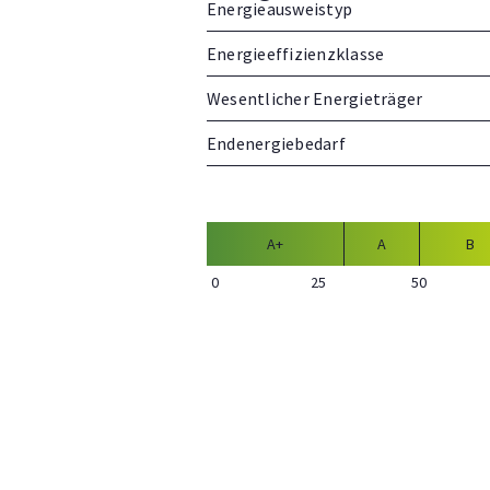
Energieausweistyp
Energieeffizienzklasse
Wesentlicher Energieträger
Endenergiebedarf
A+
A
B
0
25
50