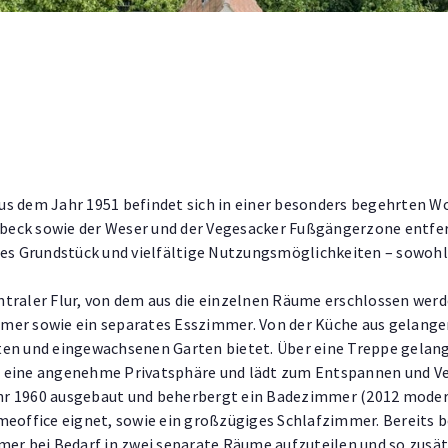
us dem Jahr 1951 befindet sich in einer besonders begehrten 
eck sowie der Weser und der Vegesacker Fußgängerzone entfer
ges Grundstück und vielfältige Nutzungsmöglichkeiten – sowohl 
traler Flur, von dem aus die einzelnen Räume erschlossen werde
er sowie ein separates Esszimmer. Von der Küche aus gelangen S
en und eingewachsenen Garten bietet. Über eine Treppe gelangen
 eine angenehme Privatsphäre und lädt zum Entspannen und Ve
r 1960 ausgebaut und beherbergt ein Badezimmer (2012 moderni
meoffice eignet, sowie ein großzügiges Schlafzimmer. Bereits b
mer bei Bedarf in zwei separate Räume aufzuteilen und so zus