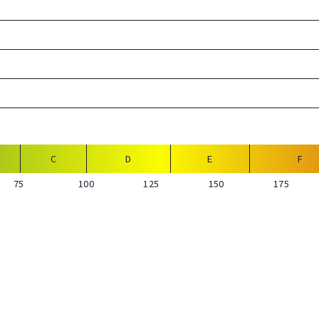
C
D
E
F
75
100
125
150
175