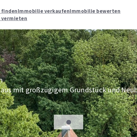
 finden
Immobilie verkaufen
Immobilie bewerten
 vermieten
n
haus mit großzügigem Grundstück und Neu