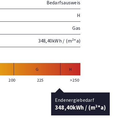
Bedarfsausweis
H
Gas
348,40kWh / (m²*a)
G
H
200
225
>250
Endenergiebedarf
348,40kWh / (m²*a)