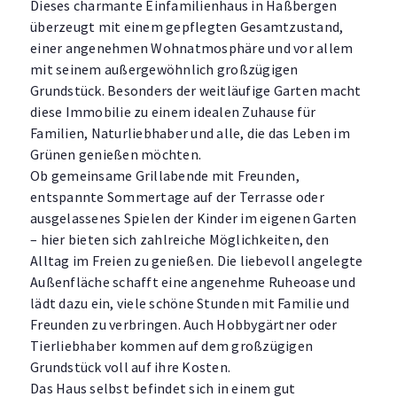
Dieses charmante Einfamilienhaus in Haßbergen
überzeugt mit einem gepflegten Gesamtzustand,
einer angenehmen Wohnatmosphäre und vor allem
mit seinem außergewöhnlich großzügigen
Grundstück. Besonders der weitläufige Garten macht
Haus zu kaufen in Haßbergen
diese Immobilie zu einem idealen Zuhause für
Gepflegtes Einfamilienhaus auf
Familien, Naturliebhaber und alle, die das Leben im
Grünen genießen möchten.
großzügigem Grundstück in
Ob gemeinsame Grillabende mit Freunden,
Haßbergen
entspannte Sommertage auf der Terrasse oder
ausgelassenes Spielen der Kinder im eigenen Garten
– hier bieten sich zahlreiche Möglichkeiten, den
Alltag im Freien zu genießen. Die liebevoll angelegte
Außenfläche schafft eine angenehme Ruheoase und
lädt dazu ein, viele schöne Stunden mit Familie und
Freunden zu verbringen. Auch Hobbygärtner oder
Tierliebhaber kommen auf dem großzügigen
Grundstück voll auf ihre Kosten.
Das Haus selbst befindet sich in einem gut