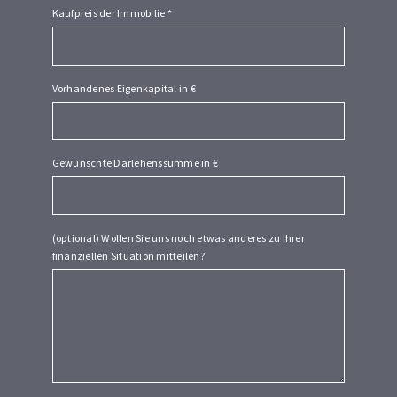
Kaufpreis der Immobilie
*
Vorhandenes Eigenkapital in €
Gewünschte Darlehenssumme in €
(optional) Wollen Sie uns noch etwas anderes zu Ihrer
finanziellen Situation mitteilen?